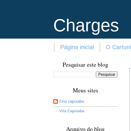
Charges
Página inicial
O Cartuni
Pesquisar este blog
Meus sites
Cria capixaba
Vila Capixaba
Arquivo do blog