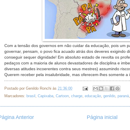
Com a tensão dos governos em não cuidar da educação, pois um paí
governar, pensam, o povo fica acuado atrás dos deveres exigindo di
conseguir sequer dignidade! Em absoluto estado de revolta os pro
pedaços com a maioria de alunos devastadores de disciplina e imbe
diversas atitudes incoerentes contra seus mestres) assumindo riscos
Querem receber pela insalubridade, mas oferecem-lhes somente a i
Postado por
Genildo Ronchi
às
21:36:00
Marcadores:
brasil
,
Capixaba
,
Cartoon
,
charge
,
educação
,
genildo
,
paraná
Página Anterior
Página inicial