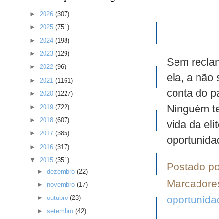
►
2026
(307)
►
2025
(751)
►
2024
(198)
►
2023
(129)
Sem reclam
►
2022
(96)
ela, a não
►
2021
(1161)
conta do pa
►
2020
(1227)
Ninguém te
►
2019
(722)
►
2018
(607)
vida da eli
►
2017
(385)
oportunida
►
2016
(317)
▼
2015
(351)
Postado p
►
dezembro
(22)
Marcadore
►
novembro
(17)
oportunida
►
outubro
(23)
►
setembro
(42)