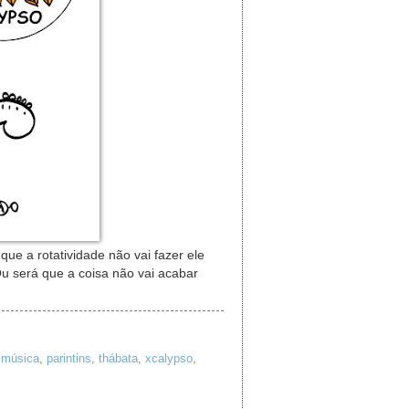
ue a rotatividade não vai fazer ele
Ou será que a coisa não vai acabar
,
música
,
parintins
,
thábata
,
xcalypso
,