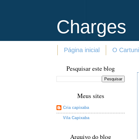
Charges
Página inicial
O Cartuni
Pesquisar este blog
Meus sites
Cria capixaba
Vila Capixaba
Arquivo do blog