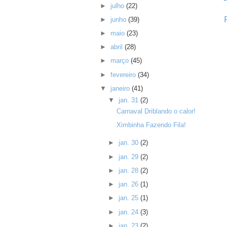
►
julho
(22)
►
junho
(39)
►
maio
(23)
►
abril
(28)
►
março
(45)
►
fevereiro
(34)
▼
janeiro
(41)
▼
jan. 31
(2)
Carnaval Driblando o calor!
Ximbinha Fazendo Fila!
►
jan. 30
(2)
►
jan. 29
(2)
►
jan. 28
(2)
►
jan. 26
(1)
►
jan. 25
(1)
►
jan. 24
(3)
►
jan. 23
(2)