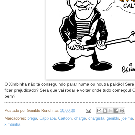
O Ximbinha não tá conseguindo parar numa ou noutra paixão! Será q
ficar prejudicado? Será que vai rodar e voltar onde tudo começou! 
bem?
Postado por
Genildo Ronchi
às
10:00:00
Marcadores:
brega
,
Capixaba
,
Cartoon
,
charge
,
chargista
,
genildo
,
joelma
ximbinha