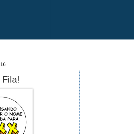
016
Fila!