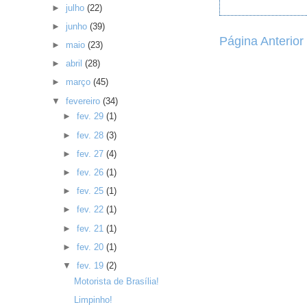
►
julho
(22)
►
junho
(39)
Página Anterior
►
maio
(23)
►
abril
(28)
►
março
(45)
▼
fevereiro
(34)
►
fev. 29
(1)
►
fev. 28
(3)
►
fev. 27
(4)
►
fev. 26
(1)
►
fev. 25
(1)
►
fev. 22
(1)
►
fev. 21
(1)
►
fev. 20
(1)
▼
fev. 19
(2)
Motorista de Brasília!
Limpinho!