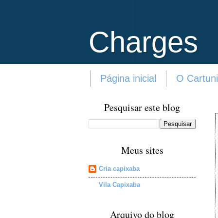
Charges
Página inicial
O Cartuni
Pesquisar este blog
Meus sites
Cria capixaba
Vila Capixaba
Arquivo do blog