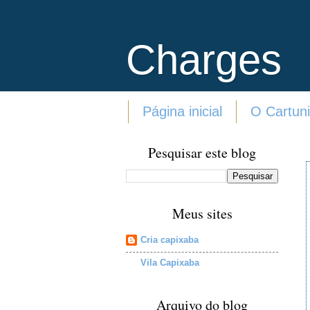
Charges
Página inicial
O Cartuni
Pesquisar este blog
Meus sites
Cria capixaba
Vila Capixaba
Arquivo do blog