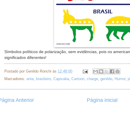
Símbolos políticos de polarização, sem evidências, pois os americ
significados diferentes!
Postado por
Genildo Ronchi
às
12:48:00
Marcadores:
anta
,
brasileiro
,
Capixaba
,
Cartoon
,
charge
,
genildo
,
Humor
,
j
Página Anterior
Página inicial