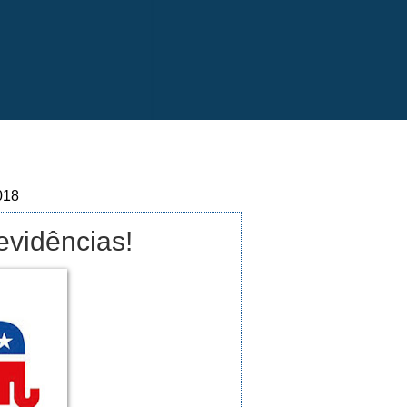
018
evidências!