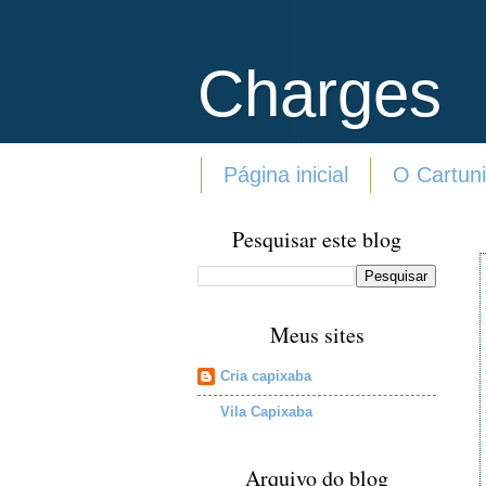
Charges
Página inicial
O Cartuni
Pesquisar este blog
Meus sites
Cria capixaba
Vila Capixaba
Arquivo do blog