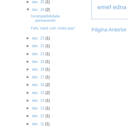
►
dez. 25
(1)
emef edna 
▼
dez. 24
(2)
Incompatibilidade
permanente!
Feliz natal com muita paz!
Página Anterior
►
dez. 23
(1)
►
dez. 22
(1)
►
dez. 21
(1)
►
dez. 19
(1)
►
dez. 18
(1)
►
dez. 17
(1)
►
dez. 16
(2)
►
dez. 15
(2)
►
dez. 14
(1)
►
dez. 13
(1)
►
dez. 12
(1)
►
dez. 11
(1)