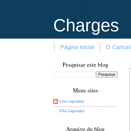
Charges
Página inicial
O Cartuni
Pesquisar este blog
Meus sites
Cria capixaba
Vila Capixaba
Arquivo do blog