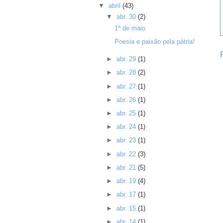
▼
abril
(43)
▼
abr. 30
(2)
1º de maio
Poesia e paixão pela pátria!
►
abr. 29
(1)
►
abr. 28
(2)
►
abr. 27
(1)
►
abr. 26
(1)
►
abr. 25
(1)
►
abr. 24
(1)
►
abr. 23
(1)
►
abr. 22
(3)
►
abr. 21
(5)
►
abr. 19
(4)
►
abr. 17
(1)
►
abr. 15
(1)
►
abr. 14
(1)