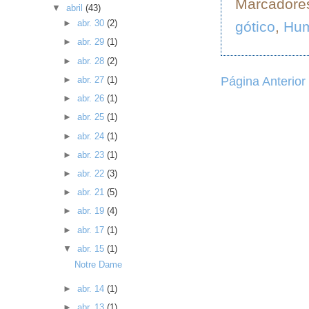
Marcadore
▼
abril
(43)
►
abr. 30
(2)
gótico
,
Hu
►
abr. 29
(1)
►
abr. 28
(2)
Página Anterior
►
abr. 27
(1)
►
abr. 26
(1)
►
abr. 25
(1)
►
abr. 24
(1)
►
abr. 23
(1)
►
abr. 22
(3)
►
abr. 21
(5)
►
abr. 19
(4)
►
abr. 17
(1)
▼
abr. 15
(1)
Notre Dame
►
abr. 14
(1)
►
abr. 13
(1)