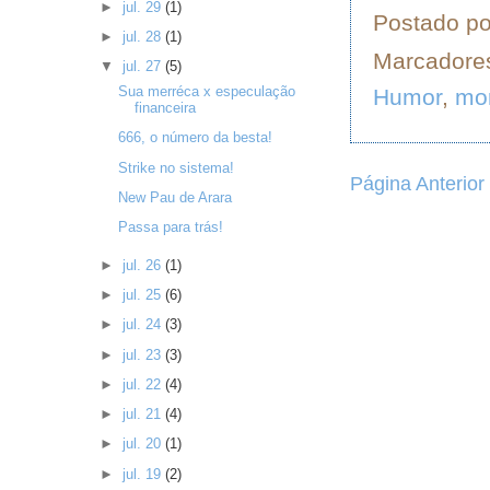
►
jul. 29
(1)
Postado p
►
jul. 28
(1)
Marcadore
▼
jul. 27
(5)
Sua merréca x especulação
Humor
,
mo
financeira
666, o número da besta!
Strike no sistema!
Página Anterior
New Pau de Arara
Passa para trás!
►
jul. 26
(1)
►
jul. 25
(6)
►
jul. 24
(3)
►
jul. 23
(3)
►
jul. 22
(4)
►
jul. 21
(4)
►
jul. 20
(1)
►
jul. 19
(2)