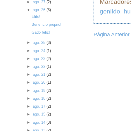
Marcadore
►
ago. 27
(2)
▼
ago. 26
(3)
genildo
,
hu
Elite!
Benefício próprio!
Gado feliz!
Página Anterior
►
ago. 25
(3)
►
ago. 24
(1)
►
ago. 23
(2)
►
ago. 22
(1)
►
ago. 21
(2)
►
ago. 20
(1)
►
ago. 19
(2)
►
ago. 18
(2)
►
ago. 17
(2)
►
ago. 15
(2)
►
ago. 14
(3)
►
ago. 13
(2)