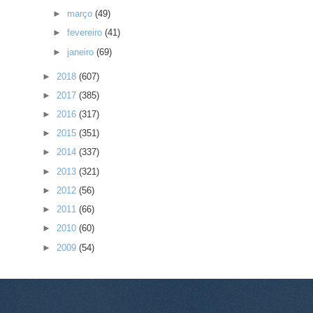
►
março
(49)
►
fevereiro
(41)
►
janeiro
(69)
►
2018
(607)
►
2017
(385)
►
2016
(317)
►
2015
(351)
►
2014
(337)
►
2013
(321)
►
2012
(56)
►
2011
(66)
►
2010
(60)
►
2009
(54)