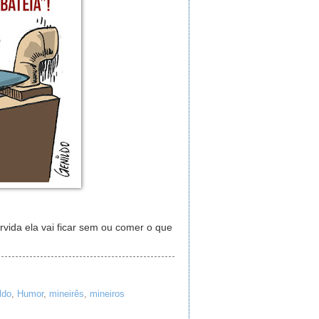
vida ela vai ficar sem ou comer o que
ldo
,
Humor
,
mineirês
,
mineiros