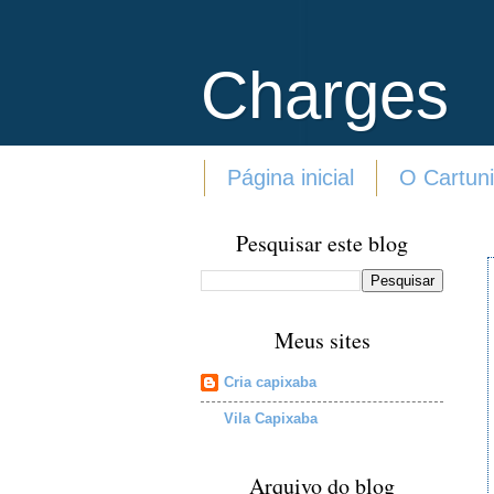
Charges
Página inicial
O Cartuni
Pesquisar este blog
Meus sites
Cria capixaba
Vila Capixaba
Arquivo do blog