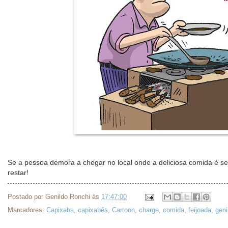
Se a pessoa demora a chegar no local onde a deliciosa comida é ser
restar!
Postado por
Genildo Ronchi
às
17:47:00
Marcadores:
Capixaba
,
capixabês
,
Cartoon
,
charge
,
comida
,
feijoada
,
geni