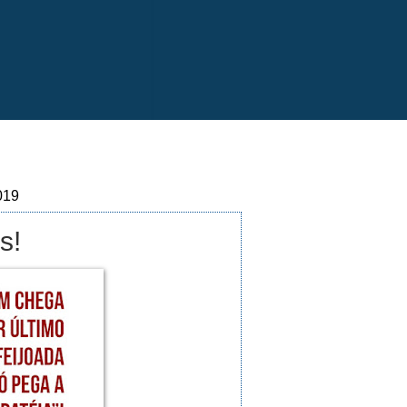
019
s!