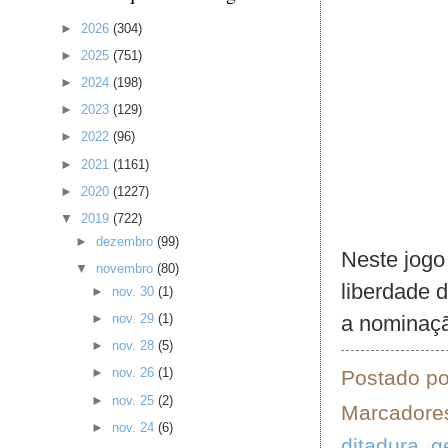
►
2026
(304)
►
2025
(751)
►
2024
(198)
►
2023
(129)
►
2022
(96)
►
2021
(1161)
►
2020
(1227)
▼
2019
(722)
►
dezembro
(99)
Neste jogo
▼
novembro
(80)
liberdade 
►
nov. 30
(1)
a nominaçã
►
nov. 29
(1)
►
nov. 28
(5)
►
nov. 26
(1)
Postado p
►
nov. 25
(2)
Marcadore
►
nov. 24
(6)
ditadura
,
g