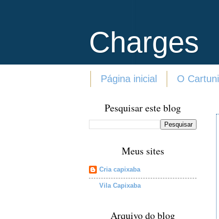
Charges
Página inicial
O Cartuni
Pesquisar este blog
Meus sites
Cria capixaba
Vila Capixaba
Arquivo do blog