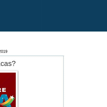
 2019
acas?