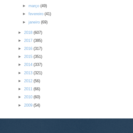
►
março
(49)
►
fevereiro
(41)
►
janeiro
(69)
►
2018
(607)
►
2017
(385)
►
2016
(317)
►
2015
(351)
►
2014
(337)
►
2013
(321)
►
2012
(56)
►
2011
(66)
►
2010
(60)
►
2009
(54)