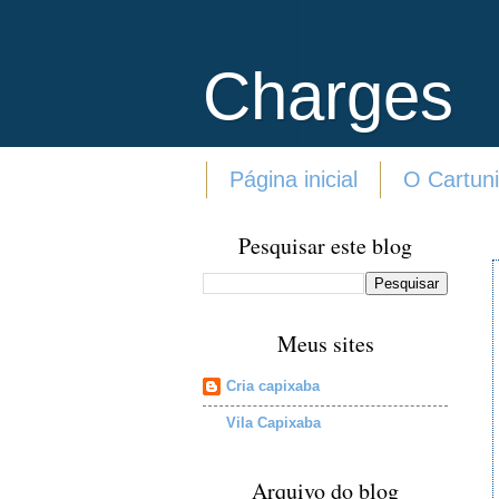
Charges
Página inicial
O Cartuni
Pesquisar este blog
Meus sites
Cria capixaba
Vila Capixaba
Arquivo do blog