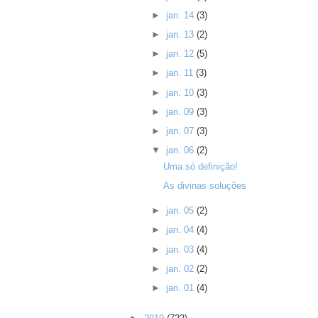
►
jan. 14
(3)
►
jan. 13
(2)
►
jan. 12
(5)
►
jan. 11
(3)
►
jan. 10
(3)
►
jan. 09
(3)
►
jan. 07
(3)
▼
jan. 06
(2)
Uma só definição!
As divinas soluções
►
jan. 05
(2)
►
jan. 04
(4)
►
jan. 03
(4)
►
jan. 02
(2)
►
jan. 01
(4)