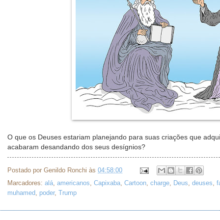
O que os Deuses estariam planejando para suas criações que adquir
acabaram desandando dos seus desígnios?
Postado por
Genildo Ronchi
às
04:58:00
Marcadores:
alá
,
americanos
,
Capixaba
,
Cartoon
,
charge
,
Deus
,
deuses
,
f
muhamed
,
poder
,
Trump