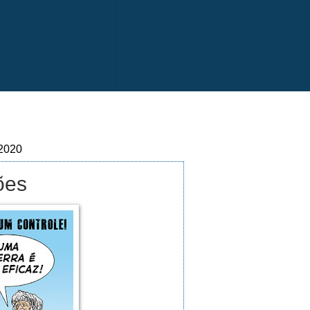
 2020
ões