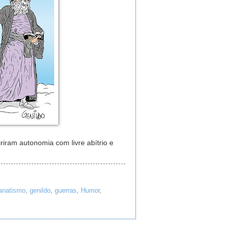
iram autonomia com livre abítrio e
anatismo
,
genildo
,
guerras
,
Humor
,