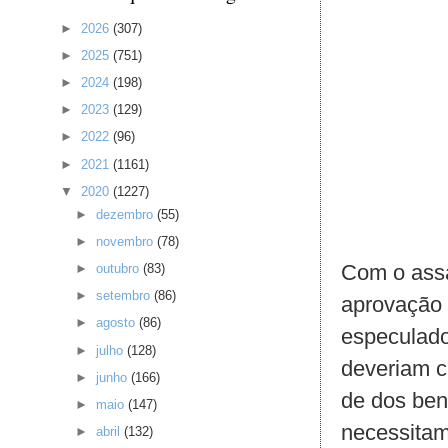
►
2026
(307)
►
2025
(751)
►
2024
(198)
►
2023
(129)
►
2022
(96)
►
2021
(1161)
▼
2020
(1227)
►
dezembro
(55)
►
novembro
(78)
Com o assa
►
outubro
(83)
►
setembro
(86)
aprovação 
►
agosto
(86)
especulado
►
julho
(128)
deveriam c
►
junho
(166)
de dos ben
►
maio
(147)
necessitam
►
abril
(132)