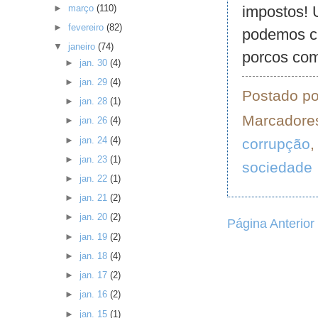
►
março
(110)
impostos! 
►
fevereiro
(82)
podemos ch
▼
janeiro
(74)
porcos com
►
jan. 30
(4)
►
jan. 29
(4)
Postado p
►
jan. 28
(1)
Marcadore
►
jan. 26
(4)
►
jan. 24
(4)
corrupção
►
jan. 23
(1)
sociedade
►
jan. 22
(1)
►
jan. 21
(2)
►
jan. 20
(2)
Página Anterior
►
jan. 19
(2)
►
jan. 18
(4)
►
jan. 17
(2)
►
jan. 16
(2)
►
jan. 15
(1)