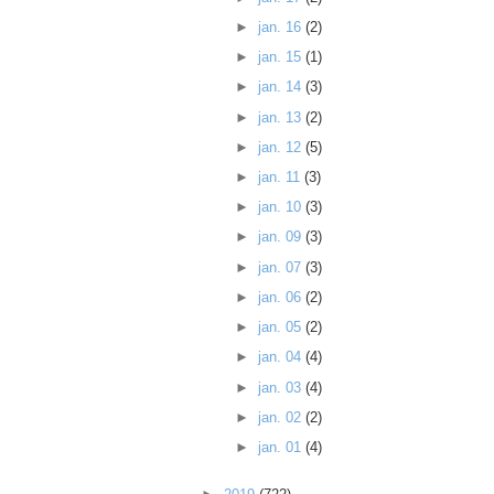
►
jan. 16
(2)
►
jan. 15
(1)
►
jan. 14
(3)
►
jan. 13
(2)
►
jan. 12
(5)
►
jan. 11
(3)
►
jan. 10
(3)
►
jan. 09
(3)
►
jan. 07
(3)
►
jan. 06
(2)
►
jan. 05
(2)
►
jan. 04
(4)
►
jan. 03
(4)
►
jan. 02
(2)
►
jan. 01
(4)