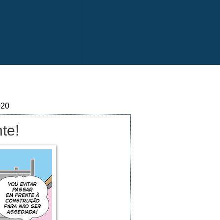
020
te!