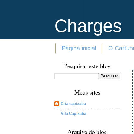
Charges
Página inicial
O Cartuni
Pesquisar este blog
Meus sites
Cria capixaba
Vila Capixaba
Arquivo do blog