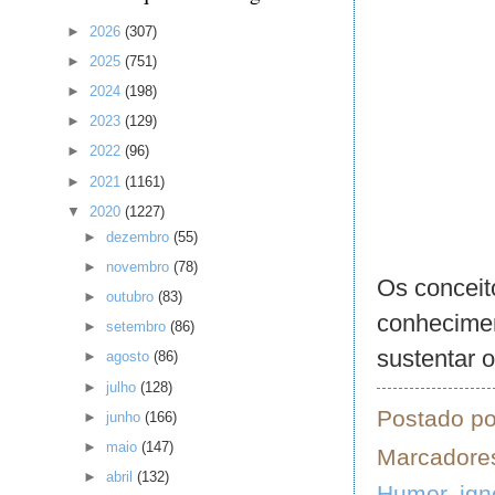
►
2026
(307)
►
2025
(751)
►
2024
(198)
►
2023
(129)
►
2022
(96)
►
2021
(1161)
▼
2020
(1227)
►
dezembro
(55)
►
novembro
(78)
Os conceit
►
outubro
(83)
conhecimen
►
setembro
(86)
sustentar o
►
agosto
(86)
►
julho
(128)
Postado p
►
junho
(166)
►
maio
(147)
Marcadore
►
abril
(132)
Humor
,
ign