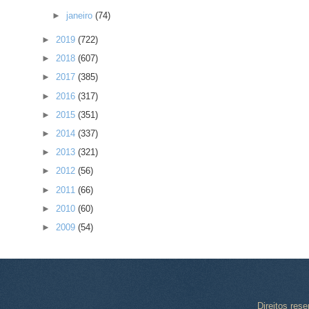
►
janeiro
(74)
►
2019
(722)
►
2018
(607)
►
2017
(385)
►
2016
(317)
►
2015
(351)
►
2014
(337)
►
2013
(321)
►
2012
(56)
►
2011
(66)
►
2010
(60)
►
2009
(54)
Direitos res