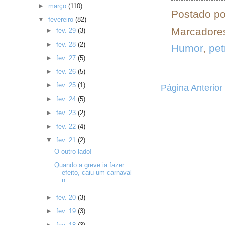
►
março
(110)
Postado p
▼
fevereiro
(82)
Marcadore
►
fev. 29
(3)
►
fev. 28
(2)
Humor
,
pet
►
fev. 27
(5)
►
fev. 26
(5)
►
fev. 25
(1)
Página Anterior
►
fev. 24
(5)
►
fev. 23
(2)
►
fev. 22
(4)
▼
fev. 21
(2)
O outro lado!
Quando a greve ia fazer
efeito, caiu um carnaval
n...
►
fev. 20
(3)
►
fev. 19
(3)