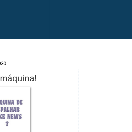
020
 máquina!