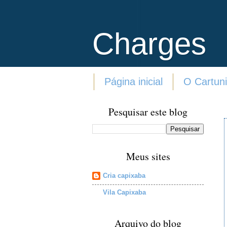
Charges
Página inicial
O Cartuni
Pesquisar este blog
Meus sites
Cria capixaba
Vila Capixaba
Arquivo do blog