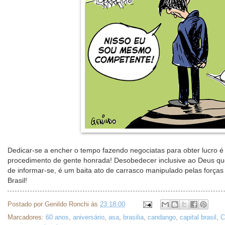
Dedicar-se a encher o tempo fazendo negociatas para obter lucro é 
procedimento de gente honrada! Desobedecer inclusive ao Deus qu
de informar-se, é um baita ato de carrasco manipulado pelas forç
Brasil!
Postado por
Genildo Ronchi
às
23:18:00
Marcadores:
60 anos
,
aniversário
,
asa
,
brasilia
,
candango
,
capital brasil
,
C