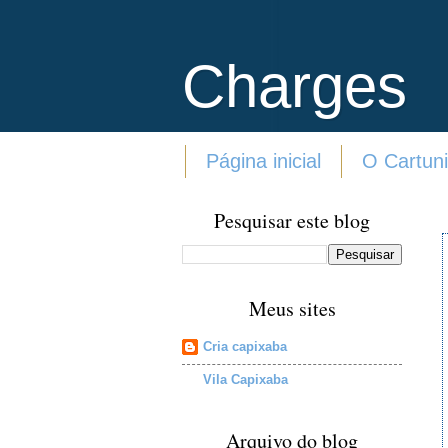
Charges
Página inicial
O Cartuni
Pesquisar este blog
Meus sites
Cria capixaba
Vila Capixaba
Arquivo do blog