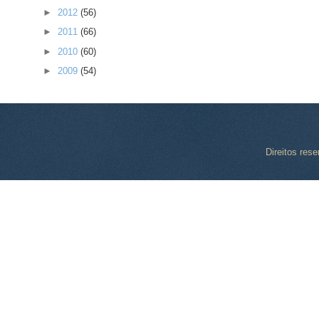
►
2012
(56)
►
2011
(66)
►
2010
(60)
►
2009
(54)
Direitos res