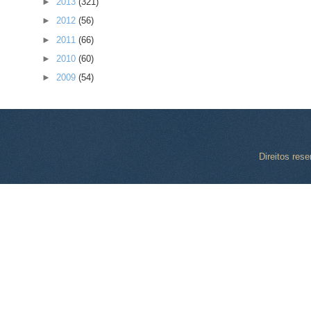
►
2013
(321)
►
2012
(56)
►
2011
(66)
►
2010
(60)
►
2009
(54)
Direitos res