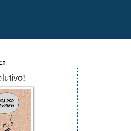
020
utivo!