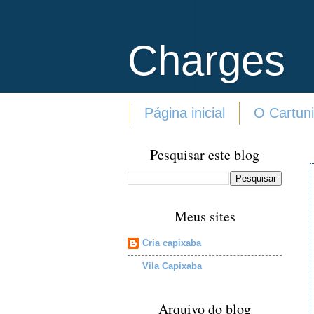
Charges
Página inicial
O Cartuni
Pesquisar este blog
Meus sites
Cria capixaba
Vila Capixaba
Arquivo do blog