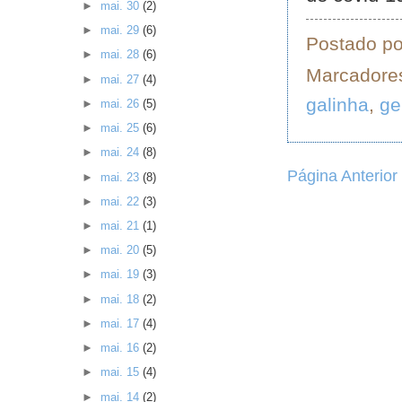
►
mai. 30
(2)
►
mai. 29
(6)
Postado p
►
mai. 28
(6)
Marcadore
►
mai. 27
(4)
galinha
,
ge
►
mai. 26
(5)
►
mai. 25
(6)
►
mai. 24
(8)
Página Anterior
►
mai. 23
(8)
►
mai. 22
(3)
►
mai. 21
(1)
►
mai. 20
(5)
►
mai. 19
(3)
►
mai. 18
(2)
►
mai. 17
(4)
►
mai. 16
(2)
►
mai. 15
(4)
►
mai. 14
(2)