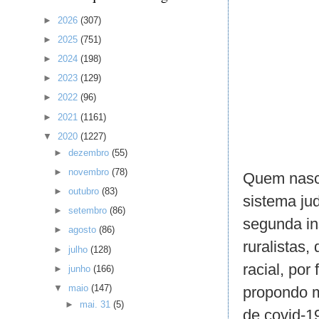
►
2026
(307)
►
2025
(751)
►
2024
(198)
►
2023
(129)
►
2022
(96)
►
2021
(1161)
▼
2020
(1227)
►
dezembro
(55)
►
novembro
(78)
Quem nasce
►
outubro
(83)
sistema ju
►
setembro
(86)
segunda in
►
agosto
(86)
ruralistas,
►
julho
(128)
racial, por 
►
junho
(166)
▼
maio
(147)
propondo m
►
mai. 31
(5)
de covid-1