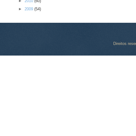
►
2010
(60)
►
2009
(54)
Direitos res