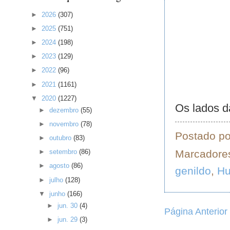
►
2026
(307)
►
2025
(751)
►
2024
(198)
►
2023
(129)
►
2022
(96)
►
2021
(1161)
▼
2020
(1227)
Os lados d
►
dezembro
(55)
►
novembro
(78)
Postado p
►
outubro
(83)
Marcadore
►
setembro
(86)
►
agosto
(86)
genildo
,
H
►
julho
(128)
▼
junho
(166)
►
jun. 30
(4)
Página Anterior
►
jun. 29
(3)