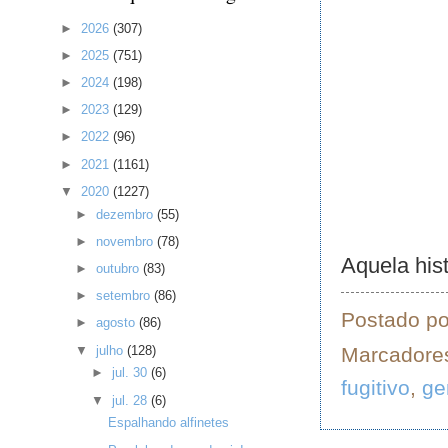
►
2026
(307)
►
2025
(751)
►
2024
(198)
►
2023
(129)
►
2022
(96)
►
2021
(1161)
▼
2020
(1227)
►
dezembro
(55)
►
novembro
(78)
Aquela his
►
outubro
(83)
►
setembro
(86)
Postado p
►
agosto
(86)
▼
julho
(128)
Marcadore
►
jul. 30
(6)
fugitivo
,
ge
▼
jul. 28
(6)
Espalhando alfinetes