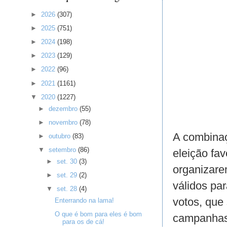
►
2026
(307)
►
2025
(751)
►
2024
(198)
►
2023
(129)
►
2022
(96)
►
2021
(1161)
▼
2020
(1227)
►
dezembro
(55)
►
novembro
(78)
A combinaç
►
outubro
(83)
▼
setembro
(86)
eleição fav
►
set. 30
(3)
organizare
►
set. 29
(2)
válidos pa
▼
set. 28
(4)
votos, que
Enterrando na lama!
O que é bom para eles é bom
campanhas 
para os de cá!