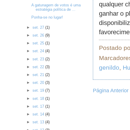
qualquer c
A gatunagem de votos é uma
estratégia política de ...
ganhar o p
Ponha-se no lugar!
disponibil
►
set. 27
(1)
favorecimen
►
set. 26
(9)
►
set. 25
(1)
Postado p
►
set. 24
(4)
Marcadore
►
set. 23
(2)
genildo
,
H
►
set. 22
(3)
►
set. 21
(2)
►
set. 20
(3)
Página Anterior
►
set. 19
(7)
►
set. 18
(1)
►
set. 17
(1)
►
set. 14
(4)
►
set. 13
(4)