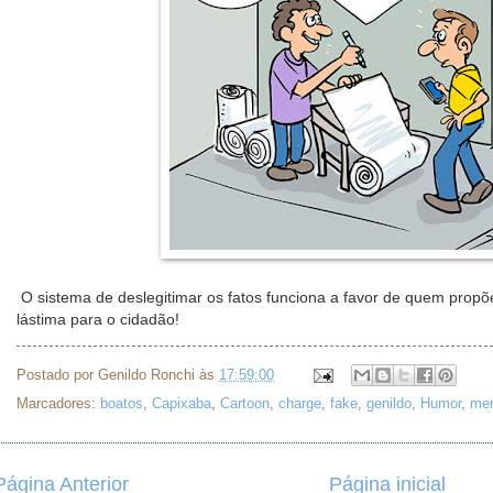
O sistema de deslegitimar os fatos funciona a favor de quem propõe
lástima para o cidadão!
Postado por
Genildo Ronchi
às
17:59:00
Marcadores:
boatos
,
Capixaba
,
Cartoon
,
charge
,
fake
,
genildo
,
Humor
,
men
Página Anterior
Página inicial