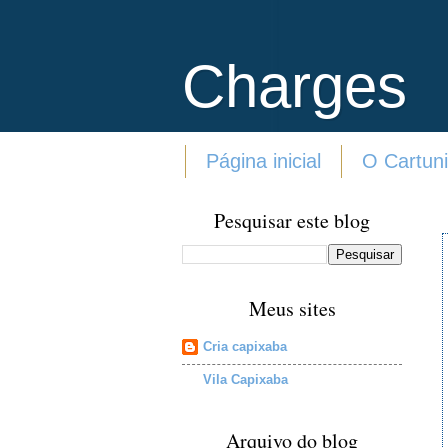
Charges
Página inicial
O Cartuni
Pesquisar este blog
Meus sites
Cria capixaba
Vila Capixaba
Arquivo do blog