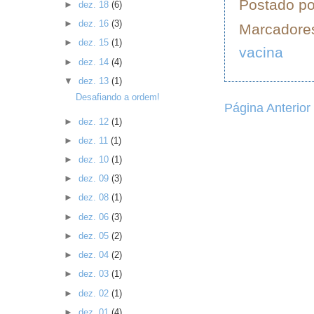
Postado p
►
dez. 18
(6)
►
dez. 16
(3)
Marcadore
►
dez. 15
(1)
vacina
►
dez. 14
(4)
▼
dez. 13
(1)
Desafiando a ordem!
Página Anterior
►
dez. 12
(1)
►
dez. 11
(1)
►
dez. 10
(1)
►
dez. 09
(3)
►
dez. 08
(1)
►
dez. 06
(3)
►
dez. 05
(2)
►
dez. 04
(2)
►
dez. 03
(1)
►
dez. 02
(1)
►
dez. 01
(4)