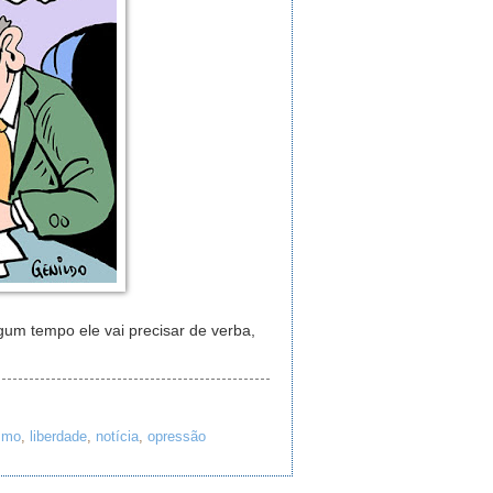
lgum tempo ele vai precisar de verba,
ismo
,
liberdade
,
notícia
,
opressão