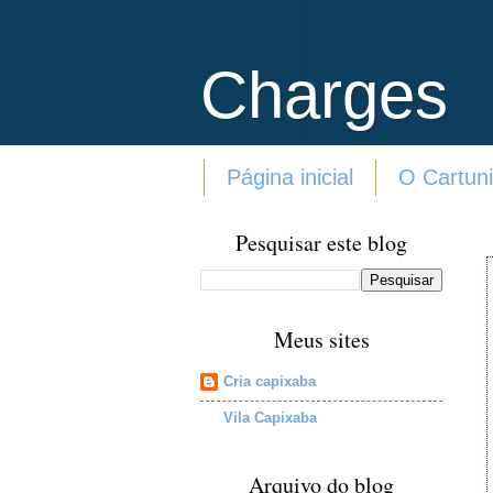
Charges
Página inicial
O Cartuni
Pesquisar este blog
Meus sites
Cria capixaba
Vila Capixaba
Arquivo do blog