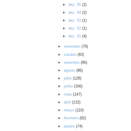
►
dez. 05
(2)
►
dez. 04
(2)
►
dez. 03
(1)
►
dez. 02
(1)
►
dez. 01
(4)
►
novembro
(78)
►
outubro
(83)
►
setembro
(86)
►
agosto
(86)
►
julho
(128)
►
junho
(166)
►
maio
(147)
►
abril
(132)
►
março
(110)
►
fevereiro
(82)
►
janeiro
(74)