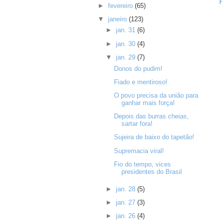
►
fevereiro
(65)
▼
janeiro
(123)
►
jan. 31
(6)
►
jan. 30
(4)
▼
jan. 29
(7)
Donos do pudim!
Fiado e mentiroso!
O povo precisa da união para
ganhar mais força!
Depois das burras cheias,
sartar fora!
Sujeira de baixo do tapetão!
Supremacia viral!
Fio do tempo, vices
presidentes do Brasil
►
jan. 28
(5)
►
jan. 27
(3)
►
jan. 26
(4)