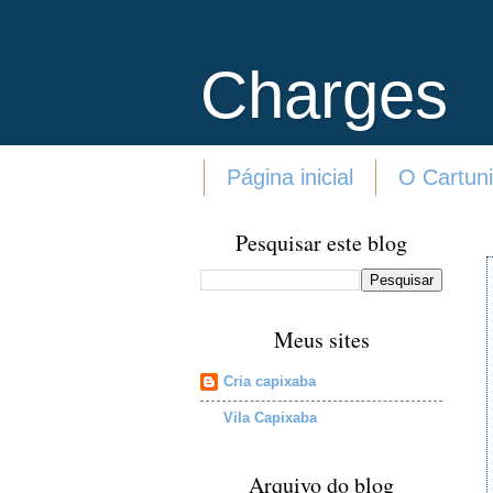
Charges
Página inicial
O Cartuni
Pesquisar este blog
Meus sites
Cria capixaba
Vila Capixaba
Arquivo do blog