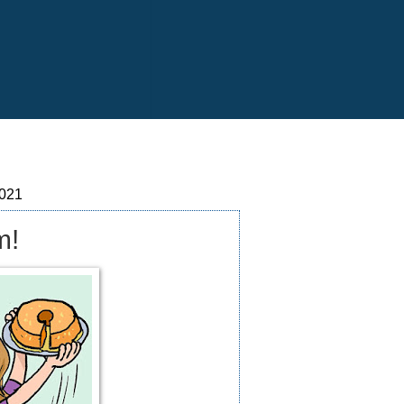
2021
m!