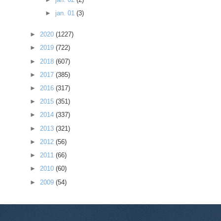
►
jan. 01
(3)
►
2020
(1227)
►
2019
(722)
►
2018
(607)
►
2017
(385)
►
2016
(317)
►
2015
(351)
►
2014
(337)
►
2013
(321)
►
2012
(56)
►
2011
(66)
►
2010
(60)
►
2009
(54)