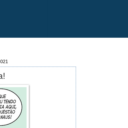
2021
a!