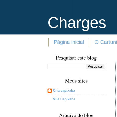
Charges
Página inicial
O Cartuni
Pesquisar este blog
Meus sites
Cria capixaba
Vila Capixaba
Arquivo do blog