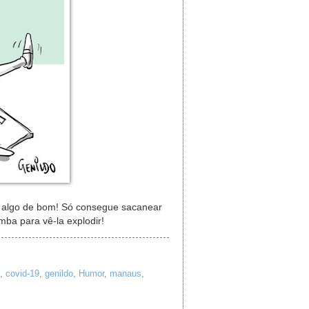
 algo de bom! Só consegue sacanear
ba para vê-la explodir!
,
covid-19
,
genildo
,
Humor
,
manaus
,