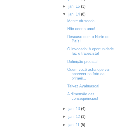
►
jan. 15
(3)
▼
jan. 14
(8)
Mente ofuscada!
Não acerta uma!
Descaso com o Norte do
País!
O invocado: A oportunidade
faz o trapezista!
Definição precisa!
Quem você acha que vai
aparecer na foto da
primeir...
Talvez Ayahuasca!
A dimensão das
consequências!
►
jan. 13
(4)
►
jan. 12
(1)
►
jan. 11
(5)