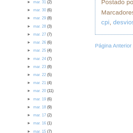
Postado p
►
mar. 31
(2)
►
mar. 30
(6)
Marcadore
►
mar. 29
(8)
cpi
,
desvio
►
mar. 28
(3)
►
mar. 27
(7)
►
mar. 26
(6)
Página Anterior
►
mar. 25
(4)
►
mar. 24
(7)
►
mar. 23
(8)
►
mar. 22
(5)
►
mar. 21
(4)
►
mar. 20
(11)
►
mar. 19
(6)
►
mar. 18
(9)
►
mar. 17
(2)
►
mar. 16
(1)
►
mar. 15
(7)