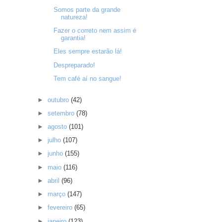
Somos parte da grande
natureza!
Fazer o correto nem assim é
garantia!
Eles sempre estarão lá!
Despreparado!
Tem café aí no sangue!
►
outubro
(42)
►
setembro
(78)
►
agosto
(101)
►
julho
(107)
►
junho
(155)
►
maio
(116)
►
abril
(96)
►
março
(147)
►
fevereiro
(65)
►
janeiro
(123)