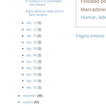
Postado p
O sucesso é a caminhada
com labuta!
Marcadore
Sobre demorar onde você é
bem-vindo/a!
Humor
,
lab
►
dez. 13
(1)
►
dez. 12
(2)
Página Anterior
►
dez. 11
(2)
►
dez. 10
(2)
►
dez. 09
(2)
►
dez. 08
(1)
►
dez. 07
(3)
►
dez. 06
(2)
►
dez. 05
(1)
►
dez. 04
(1)
►
dez. 01
(1)
►
novembro
(98)
►
outubro
(42)