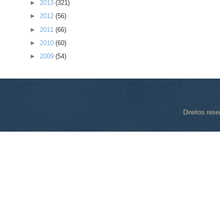
►
2013
(321)
►
2012
(56)
►
2011
(66)
►
2010
(60)
►
2009
(54)
Direitos res