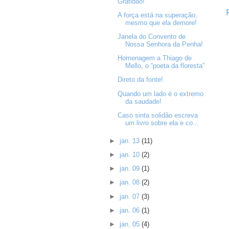
Gratidão!
A força está na superação,
mesmo que ela demore!
Janela do Convento de
Nossa Senhora da Penha!
Homenagem a Thiago de
Mello, o “poeta da floresta”
Direto da fonte!
Quando um lado é o extremo
da saudade!
Caso sinta solidão escreva
um livro sobre ela e co...
►
jan. 13
(11)
►
jan. 10
(2)
►
jan. 09
(1)
►
jan. 08
(2)
►
jan. 07
(3)
►
jan. 06
(1)
►
jan. 05
(4)