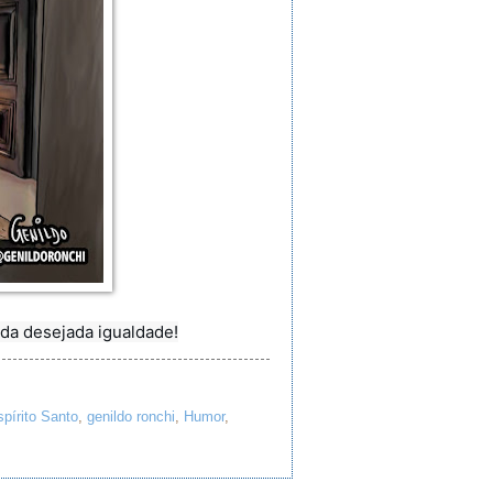
o da desejada igualdade!
pírito Santo
,
genildo ronchi
,
Humor
,