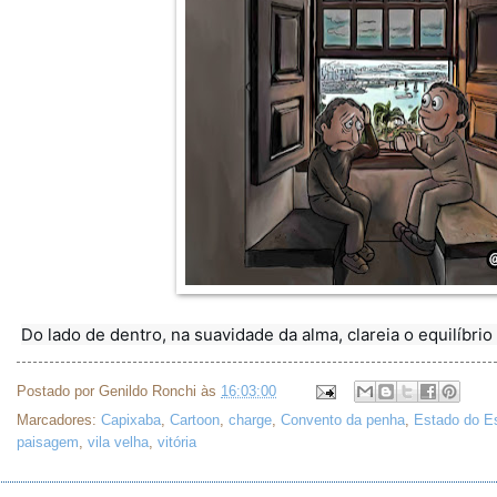
Do lado de dentro, na suavidade da alma, clareia o equilíbri
Postado por
Genildo Ronchi
às
16:03:00
Marcadores:
Capixaba
,
Cartoon
,
charge
,
Convento da penha
,
Estado do Es
paisagem
,
vila velha
,
vitória