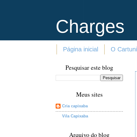
Charges
Página inicial
O Cartuni
Pesquisar este blog
Meus sites
Cria capixaba
Vila Capixaba
Arquivo do blog