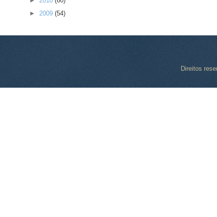
►
2010
(60)
►
2009
(54)
Direitos res