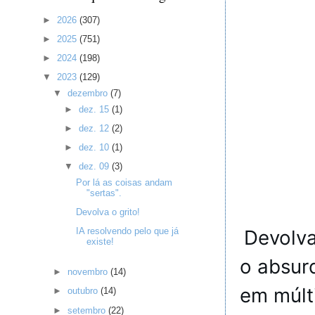
►
2026
(307)
►
2025
(751)
►
2024
(198)
▼
2023
(129)
▼
dezembro
(7)
►
dez. 15
(1)
►
dez. 12
(2)
►
dez. 10
(1)
▼
dez. 09
(3)
Por lá as coisas andam
"sertas".
Devolva o grito!
Devolva
IA resolvendo pelo que já
existe!
o absur
►
novembro
(14)
em múlti
►
outubro
(14)
►
setembro
(22)