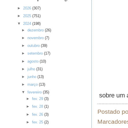
►
2026
(307)
►
2025
(751)
▼
2024
(198)
►
dezembro
(26)
►
novembro
(7)
►
outubro
(39)
►
setembro
(17)
►
agosto
(10)
►
julho
(31)
►
junho
(13)
►
março
(13)
▼
fevereiro
(35)
sobre um a
►
fev. 29
(3)
►
fev. 28
(1)
Postado p
►
fev. 26
(3)
Marcadore
►
fev. 25
(2)