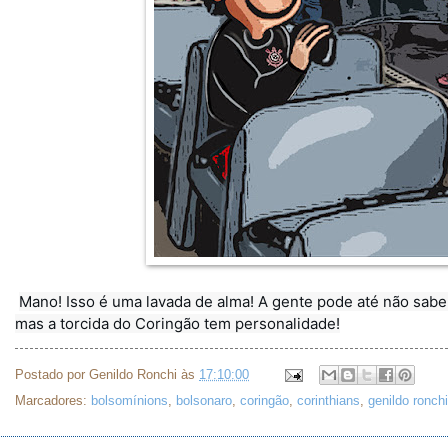
Mano! Isso é uma lavada de alma! A gente pode até não saber
mas a torcida do Coringão tem personalidade!
Postado por
Genildo Ronchi
às
17:10:00
Marcadores:
bolsomínions
,
bolsonaro
,
coringão
,
corinthians
,
genildo ronchi