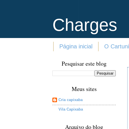
Charges
Página inicial
O Cartuni
Pesquisar este blog
Meus sites
Cria capixaba
Vila Capixaba
Arquivo do blog