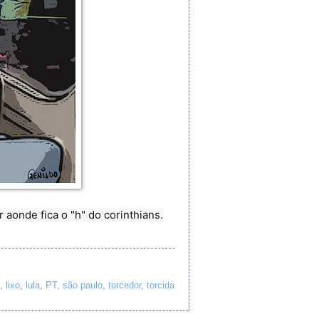
 aonde fica o "h" do corinthians.
,
lixo
,
lula
,
PT
,
são paulo
,
torcedor
,
torcida