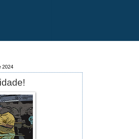
e 2024
idade!