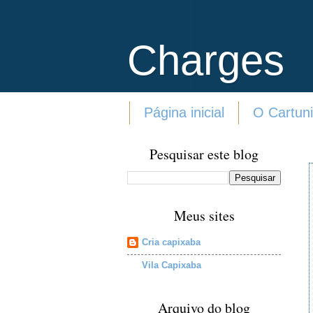
Charges
Página inicial
O Cartuni
Pesquisar este blog
Meus sites
Cria capixaba
Vila Capixaba
Arquivo do blog