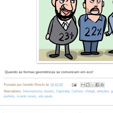
Quando as formas geométricas se comunicam em eco!
Postado por
Genildo Ronchi
às
18:42:00
Marcadores:
bolsonarismo
,
boulos
,
Capixaba
,
Cartoon
,
charge
,
eleições
,
g
prefeito
,
ricardo nunes
,
são paulo