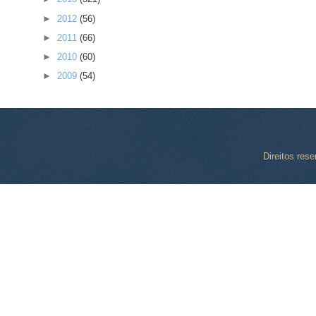
►
2012
(56)
►
2011
(66)
►
2010
(60)
►
2009
(54)
Direitos res