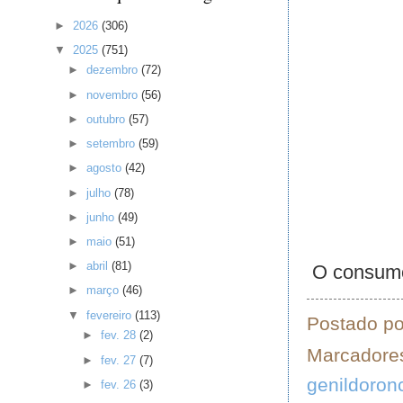
►
2026
(306)
▼
2025
(751)
►
dezembro
(72)
►
novembro
(56)
►
outubro
(57)
►
setembro
(59)
►
agosto
(42)
►
julho
(78)
►
junho
(49)
►
maio
(51)
►
abril
(81)
O consumo 
►
março
(46)
▼
fevereiro
(113)
Postado p
►
fev. 28
(2)
Marcadore
►
fev. 27
(7)
genildoron
►
fev. 26
(3)