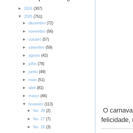
►
2026
(307)
▼
2025
(751)
►
dezembro
(72)
►
novembro
(56)
►
outubro
(57)
►
setembro
(59)
►
agosto
(42)
►
julho
(78)
►
junho
(49)
►
maio
(51)
►
abril
(81)
►
março
(46)
▼
fevereiro
(113)
O carnaval
►
fev. 28
(2)
felicidade
►
fev. 27
(7)
►
fev. 26
(3)