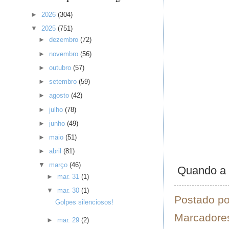
►
2026
(304)
▼
2025
(751)
►
dezembro
(72)
►
novembro
(56)
►
outubro
(57)
►
setembro
(59)
►
agosto
(42)
►
julho
(78)
►
junho
(49)
►
maio
(51)
►
abril
(81)
▼
março
(46)
Quando a e
►
mar. 31
(1)
▼
mar. 30
(1)
Postado p
Golpes silenciosos!
Marcadore
►
mar. 29
(2)