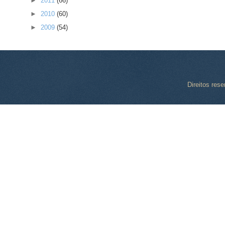
►
2011
(66)
►
2010
(60)
►
2009
(54)
Direitos res