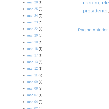
cartum
,
el
►
mar. 28
(1)
►
mar. 25
(2)
presidente
►
mar. 24
(2)
►
mar. 23
(4)
►
mar. 22
(4)
Página Anterior
►
mar. 20
(3)
►
mar. 19
(4)
►
mar. 18
(1)
►
mar. 17
(1)
►
mar. 13
(5)
►
mar. 12
(1)
►
mar. 11
(2)
►
mar. 09
(4)
►
mar. 08
(2)
►
mar. 07
(1)
►
mar. 04
(2)
►
mar. 02
(3)