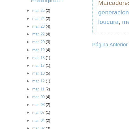
Pirando o presente!
Marcadore
►
mar. 25
(2)
generacion
►
mar. 24
(2)
loucura
,
m
►
mar. 23
(4)
►
mar. 22
(4)
►
mar. 20
(3)
Página Anterior
►
mar. 19
(4)
►
mar. 18
(1)
►
mar. 17
(1)
►
mar. 13
(5)
►
mar. 12
(1)
►
mar. 11
(2)
►
mar. 09
(4)
►
mar. 08
(2)
►
mar. 07
(1)
►
mar. 04
(2)
►
mar. 02
(3)