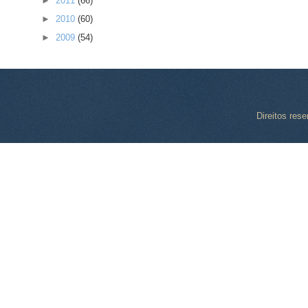
►
2011
(66)
►
2010
(60)
►
2009
(54)
Direitos res