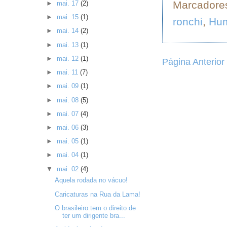
Marcadore
►
mai. 17
(2)
►
mai. 15
(1)
ronchi
,
Hu
►
mai. 14
(2)
►
mai. 13
(1)
►
mai. 12
(1)
Página Anterior
►
mai. 11
(7)
►
mai. 09
(1)
►
mai. 08
(5)
►
mai. 07
(4)
►
mai. 06
(3)
►
mai. 05
(1)
►
mai. 04
(1)
▼
mai. 02
(4)
Aquela rodada no vácuo!
Caricaturas na Rua da Lama!
O brasileiro tem o direito de
ter um dirigente bra...